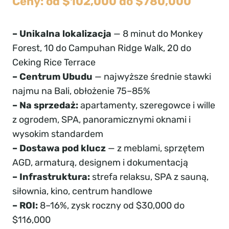
Ceny: od $102,000 do $780,000
– Unikalna lokalizacja
— 8 minut do Monkey
Forest, 10 do Campuhan Ridge Walk, 20 do
Ceking Rice Terrace
– Centrum Ubudu
— najwyższe średnie stawki
najmu na Bali, obłożenie 75–85%
– Na sprzedaż:
apartamenty, szeregowce i wille
z ogrodem, SPA, panoramicznymi oknami i
wysokim standardem
– Dostawa pod klucz
— z meblami, sprzętem
AGD, armaturą, designem i dokumentacją
– Infrastruktura:
strefa relaksu, SPA z sauną,
siłownia, kino, centrum handlowe
– ROI:
8–16%, zysk roczny od $30,000 do
$116,000