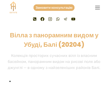
Skip
Замовити консультацію
to
content
Вілла з панорамним видом у
Убуді, Балі (20204)
Колекція просторих сучасних вілл із власним
басейном, панорамним видом на рисові поля або
джунглі — в одному з найзеленіших районів Балі.