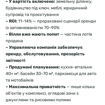
– У вартість включено:
земельну ділянку,
будівництво під ключ, меблі, юридичний
супровід та проєктування
– ROI:
11–14% — прораховані сценарії оренди
із заповнюваністю 70–90%
– Вілли вже мають попит
— частина лотів
продана
– Управляюча компанія забезпечує
оренду, обслуговування, прозорість
звітності
– Продумані планування:
кухня-вітальня
40+ м², басейн 30–70 м², паркомісця для авто
та мотобайків
– Максимальна приватність
— лише кілька
об’єктів у комплексі, оглядові зони з
джунглями та рисовими полями