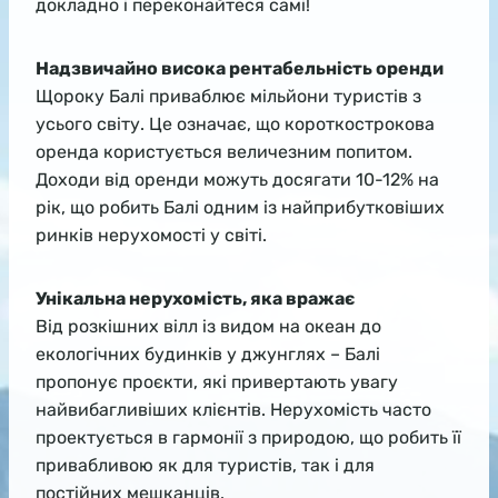
докладно і переконайтеся самі!
Надзвичайно висока рентабельність оренди
Щороку Балі приваблює мільйони туристів з
усього світу. Це означає, що короткострокова
оренда користується величезним попитом.
Доходи від оренди можуть досягати 10-12% на
рік, що робить Балі одним із найприбутковіших
ринків нерухомості у світі.
Унікальна нерухомість, яка вражає
Від розкішних вілл із видом на океан до
екологічних будинків у джунглях – Балі
пропонує проєкти, які привертають увагу
найвибагливіших клієнтів. Нерухомість часто
проектується в гармонії з природою, що робить її
привабливою як для туристів, так і для
постійних мешканців.