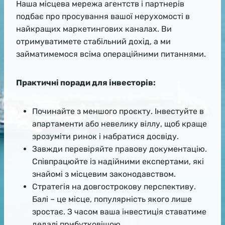
Наша місцева мережа агентств і партнерів
подбає про просування вашої нерухомості в
найкращих маркетингових каналах. Ви
отримуватимете стабільний дохід, а ми
займатимемося всіма операційними питаннями.
Практичні поради для інвесторів:
Починайте з меншого проєкту. Інвестуйте в
апартаменти або невелику віллу, щоб краще
зрозуміти ринок і набратися досвіду.
Завжди перевіряйте правову документацію.
Співпрацюйте із надійними експертами, які
знайомі з місцевим законодавством.
Стратегія на довгострокову перспективу.
Балі – це місце, популярність якого лише
зростає. З часом ваша інвестиція ставатиме
дедалі прибутковішою.