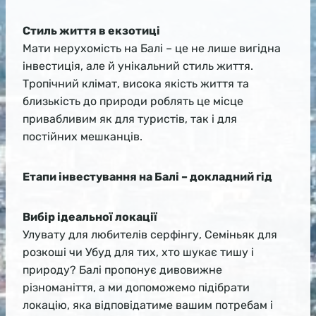
Стиль життя в екзотиці
Мати нерухомість на Балі – це не лише вигідна
інвестиція, але й унікальний стиль життя.
Тропічний клімат, висока якість життя та
близькість до природи роблять це місце
привабливим як для туристів, так і для
постійних мешканців.
Етапи інвестування на Балі – докладний гід
Вибір ідеальної локації
Улувату для любителів серфінгу, Семіньяк для
розкоші чи Убуд для тих, хто шукає тишу і
природу? Балі пропонує дивовижне
різноманіття, а ми допоможемо підібрати
локацію, яка відповідатиме вашим потребам і